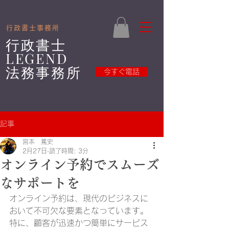
​
​行政書士事務所
​行政書士
LEGEND
法務事務所
今すぐ電話
記事
宮本 篤史
2月27日
読了時間: 3分
オンライン予約でスムーズ
なサポートを
オンライン予約は、現代のビジネスに
おいて不可欠な要素となっています。
特に、顧客が迅速かつ簡単にサービス