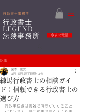
​
​行政書士事務所
​行政書士
LEGEND
法務事務所
今すぐ電話
記事
宮本 篤史
4月10日
読了時間: 4分
練馬行政書士の相談ガイ
ド：信頼できる行政書士の
選び方
行政手続きは複雑で時間がかかること
が多いです。特に練馬で暮らす方や事