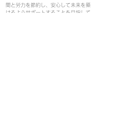
間と労力を節約し、安心して未来を築
けるようサポートすることを目指して
います。練馬で行政書士を探す際は、
ぜひ信頼できる専門家を選んでくださ
い。
詳しくは
こちらの行政書士 相談 練馬
か
らご相談ください。
すべて表示
最新記事