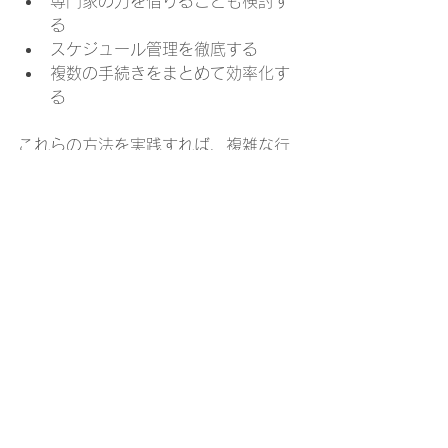
専門家の力を借りることも検討す
る  
スケジュール管理を徹底する  
複数の手続きをまとめて効率化す
る
これらの方法を実践すれば、複雑な行
政手続きも怖くありません。時間と労
力を節約し、より大切なことに集中で
きるようになります。行政書士
LEGEND法務事務所は、皆さまの手続
きの負担を軽減し、安心して未来を築
けるよう全力でサポートします。ぜ
ひ、これらの節約方法を活用して、賢
く行政手続きを進めてください。