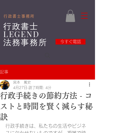
​
​行政書士事務所
​行政書士
LEGEND
法務事務所
今すぐ電話
記事
宮本 篤史
4月27日
読了時間: 4分
行政手続きの節約方法 - コ
ストと時間を賢く減らす秘
訣
行政手続きは、私たちの生活やビジネ
スに欠かせないものですが、複雑で時