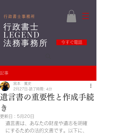
​
​行政書士事務所
​行政書士
LEGEND
法務事務所
今すぐ電話
記事
宮本 篤史
2月27日
読了時間: 4分
遺言書の重要性と作成手続
き
更新日：
5月20日
遺言書は、あなたの財産や遺志を明確
にするための法的文書です。以下に、