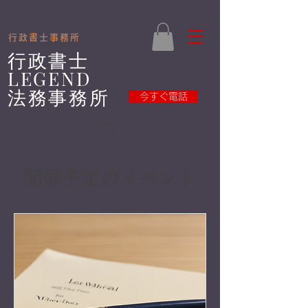
​
​行政書士事務所
​行政書士
LEGEND
法務事務所
今すぐ電話
開催予定のイベント